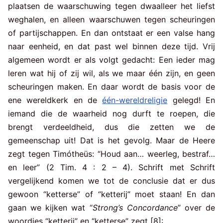
plaatsen de waarschuwing tegen dwaalleer het liefst
weghalen, en alleen waarschuwen tegen scheuringen
of partijschappen. En dan ontstaat er een valse hang
naar eenheid, en dat past wel binnen deze tijd. Vrij
algemeen wordt er als volgt gedacht: Een ieder mag
leren wat hij of zij wil, als we maar één zijn, en geen
scheuringen maken. En daar wordt de basis voor de
ene wereldkerk en de
één-wereldreligie
gelegd! En
iemand die de waarheid nog durft te roepen, die
brengt verdeeldheid, dus die zetten we de
gemeenschap uit! Dat is het gevolg. Maar de Heere
zegt tegen Timótheüs: “Houd aan… weerleg, bestraf…
en leer” (2 Tim. 4 : 2 – 4). Schrift met Schrift
vergelijkend komen we tot de conclusie dat er dus
gewoon “ketterse” of “ketterij” moet staan! En dan
gaan we kijken wat “
Strong’s Concordance
” over de
woordjes “ketterij” en “ketterse” zegt [8]: