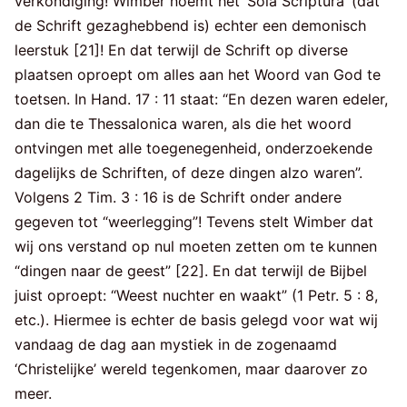
verkondiging! Wimber noemt het ‘Sola Scriptura’ (dat
de Schrift gezaghebbend is) echter een demonisch
leerstuk [21]! En dat terwijl de Schrift op diverse
plaatsen oproept om alles aan het Woord van God te
toetsen. In Hand. 17 : 11 staat: “En dezen waren edeler,
dan die te Thessalonica waren, als die het woord
ontvingen met alle toegenegenheid, onderzoekende
dagelijks de Schriften, of deze dingen alzo waren”.
Volgens 2 Tim. 3 : 16 is de Schrift onder andere
gegeven tot “weerlegging”! Tevens stelt Wimber dat
wij ons verstand op nul moeten zetten om te kunnen
“dingen naar de geest” [22]. En dat terwijl de Bijbel
juist oproept: “Weest nuchter en waakt” (1 Petr. 5 : 8,
etc.). Hiermee is echter de basis gelegd voor wat wij
vandaag de dag aan mystiek in de zogenaamd
‘Christelijke’ wereld tegenkomen, maar daarover zo
meer.