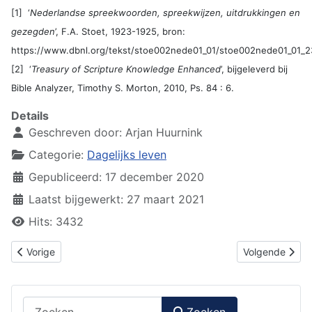
[1] ‘
Nederlandse spreekwoorden, spreekwijzen, uitdrukkingen en
gezegden
’, F.A. Stoet, 1923-1925, bron:
https://www.dbnl.org/tekst/stoe002nede01_01/stoe002nede01_01_2
[2] ‘
Treasury of Scripture Knowledge Enhanced
’, bijgeleverd bij
Bible Analyzer, Timothy S. Morton, 2010, Ps. 84 : 6.
Details
Geschreven door:
Arjan Huurnink
Categorie:
Dagelijks leven
Gepubliceerd: 17 december 2020
Laatst bijgewerkt: 27 maart 2021
Hits: 3432
Vorig artikel: Velerlei verzoekingen (De Christen en het lijden - de
Volgende artike
Vorige
Volgende
Zoeken