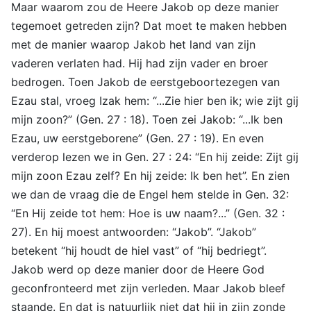
Maar waarom zou de Heere Jakob op deze manier
tegemoet getreden zijn? Dat moet te maken hebben
met de manier waarop Jakob het land van zijn
vaderen verlaten had. Hij had zijn vader en broer
bedrogen. Toen Jakob de eerstgeboortezegen van
Ezau stal, vroeg Izak hem: “...Zie hier ben ik; wie zijt gij
mijn zoon?” (Gen. 27 : 18). Toen zei Jakob: “...Ik ben
Ezau, uw eerstgeborene” (Gen. 27 : 19). En even
verderop lezen we in Gen. 27 : 24: “En hij zeide: Zijt gij
mijn zoon Ezau zelf? En hij zeide: Ik ben het”. En zien
we dan de vraag die de Engel hem stelde in Gen. 32:
“En Hij zeide tot hem: Hoe is uw naam?...” (Gen. 32 :
27). En hij moest antwoorden: “Jakob”. “Jakob”
betekent “hij houdt de hiel vast” of “hij bedriegt”.
Jakob werd op deze manier door de Heere God
geconfronteerd met zijn verleden. Maar Jakob bleef
staande. En dat is natuurlijk niet dat hij in zijn zonde