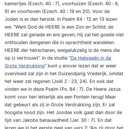
kamertjes (Ezech. 40 : 7), voorhuizen (Ezech. 40 : 8,
9) en voorhoven (Ezech. 40 : 19 en 20). Voor de
Joden is er dan herstel. In Psalm 84 : 12 en 13 lezen
we: “Want God de HEERE is een Zon en Schild; de
HEERE zal genade en ere geven; Hij zal het goede niet
onthouden dengenen die in oprechtheid wandelen.
HEERE der heirscharen, welgelukzalig is de mens die
op U vertrouwt”. In de studie “
De Hebreeën in de
Grote Verdrukking
” kunt u erover lezen dat er weer
overvloed zal zijn in het Duizendjarig Vrederijk, omdat
het weer zal regenen (Joël 2 : 23, 24). En ook dat
vinden we in deze Psalm (Ps. 84 : 7). De Heere Jezus
komt voor hen letterlijk als een Fontein terug! Maar
dat gebeurt als zij in Grote Verdrukking zijn. Er zal
hoogste nood zijn. Het Joodse volk gaat dan door de
tijd van Jakobs benauwdheid (Jer. 30 : 7). En dat
lezen we in het eerste deel van vers 7: “Als zij door het