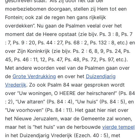
geschreven staat: “Als zij door het dal der
moerbeziebomen doorgaan, stellen zij Hem tot een
Fontein; ook zal de regen hen gans rijkelijk
overdekken”. Nu gaan de Psalmen veelal over het
moment dat de Heere opstaat (zie bijv. Ps. 3 : 8, Ps. 7
: 7, Ps. 9 : 20, Ps. 44 : 27, Ps. 68 : 2, Ps. 132 : 8, etc.) en
over Zijn Koninkrijk (zie bijv. Ps. 2 : 6, 8, 9, Ps. 24, Ps.
45, Ps. 46 : 11, 12, Ps. 47, Ps. 48, Ps. 72, Ps. 97, etc.).
Met andere woorden veel van de Psalmen gaan over
de
Grote Verdrukking
en over het
Duizendjarig
Vrederijk
. Zo ook Psalm 84 waar gesproken wordt
over “Uw woningen, O HEERE der heirscharen!” (Ps. 84
: 2), “Uw altaren” (Ps. 84 : 4), “Uw huis” (Ps. 84 : 5), en
“Uw voorhoven” (Ps. 84 : 11). Het gaat hier niet over
het Nieuwe Jeruzalem, waar de Gemeente zal wonen,
maar het is “het huis” van de herbouwde
vierde tempel
in het Duizendjarig Vrederijk (Ezech. 40 : 5), met