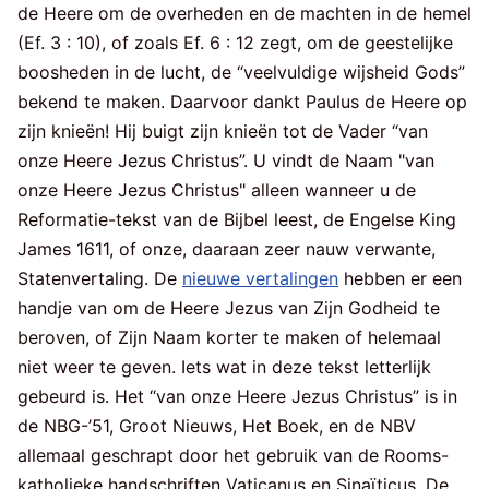
de Heere om de overheden en de machten in de hemel
(Ef. 3 : 10), of zoals Ef. 6 : 12 zegt, om de geestelijke
boosheden in de lucht, de “veelvuldige wijsheid Gods”
bekend te maken. Daarvoor dankt Paulus de Heere op
zijn knieën! Hij buigt zijn knieën tot de Vader “van
onze Heere Jezus Christus”. U vindt de Naam "van
onze Heere Jezus Christus" alleen wanneer u de
Reformatie-tekst van de Bijbel leest, de Engelse King
James 1611, of onze, daaraan zeer nauw verwante,
Statenvertaling. De
nieuwe vertalingen
hebben er een
handje van om de Heere Jezus van Zijn Godheid te
beroven, of Zijn Naam korter te maken of helemaal
niet weer te geven. Iets wat in deze tekst letterlijk
gebeurd is. Het “van onze Heere Jezus Christus” is in
de NBG-’51, Groot Nieuws, Het Boek, en de NBV
allemaal geschrapt door het gebruik van de Rooms-
katholieke handschriften Vaticanus en Sinaïticus. De