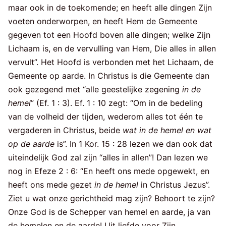
maar ook in de toekomende; en heeft alle dingen Zijn
voeten onderworpen, en heeft Hem de Gemeente
gegeven tot een Hoofd boven alle dingen; welke Zijn
Lichaam is, en de vervulling van Hem, Die alles in allen
vervult”. Het Hoofd is verbonden met het Lichaam, de
Gemeente op aarde. In Christus is die Gemeente dan
ook gezegend met “alle geestelijke zegening
in de
hemel
” (Ef. 1 : 3). Ef. 1 : 10 zegt: “Om in de bedeling
van de volheid der tijden, wederom alles tot één te
vergaderen in Christus, beide
wat in de hemel en wat
op de aarde
is”. In 1 Kor. 15 : 28 lezen we dan ook dat
uiteindelijk God zal zijn “alles in allen”! Dan lezen we
nog in Efeze 2 : 6: “En heeft ons mede opgewekt, en
heeft ons mede gezet
in de hemel
in Christus Jezus”.
Ziet u wat onze gerichtheid mag zijn? Behoort te zijn?
Onze God is de Schepper van hemel en aarde, ja van
de hemelen en de aarde! Uit liefde voor Zijn