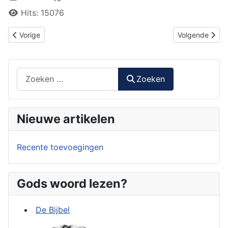
Hits: 15076
Vorig artikel: De Drie-enige God
Volgende artike
Vorige
Volgende
Zoeken
Zoeken
Nieuwe artikelen
Recente toevoegingen
Gods woord lezen?
De Bijbel