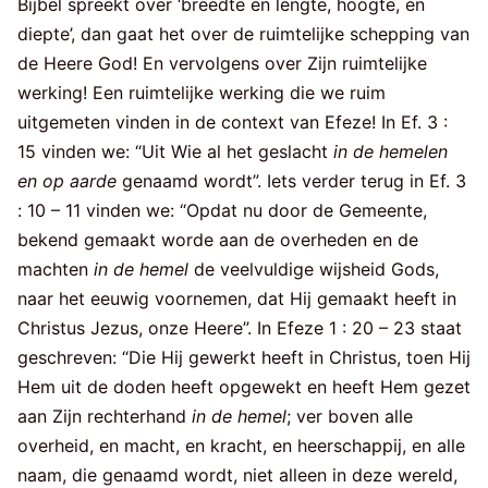
Bijbel spreekt over ‘breedte en lengte, hoogte, en
diepte’, dan gaat het over de ruimtelijke schepping van
de Heere God! En vervolgens over Zijn ruimtelijke
werking! Een ruimtelijke werking die we ruim
uitgemeten vinden in de context van Efeze! In Ef. 3 :
15 vinden we: “Uit Wie al het geslacht
in de hemelen
en op aarde
genaamd wordt”. Iets verder terug in Ef. 3
: 10 – 11 vinden we: “Opdat nu door de Gemeente,
bekend gemaakt worde aan de overheden en de
machten
in de hemel
de veelvuldige wijsheid Gods,
naar het eeuwig voornemen, dat Hij gemaakt heeft in
Christus Jezus, onze Heere”. In Efeze 1 : 20 – 23 staat
geschreven: “Die Hij gewerkt heeft in Christus, toen Hij
Hem uit de doden heeft opgewekt en heeft Hem gezet
aan Zijn rechterhand
in de hemel
; ver boven alle
overheid, en macht, en kracht, en heerschappij, en alle
naam, die genaamd wordt, niet alleen in deze wereld,