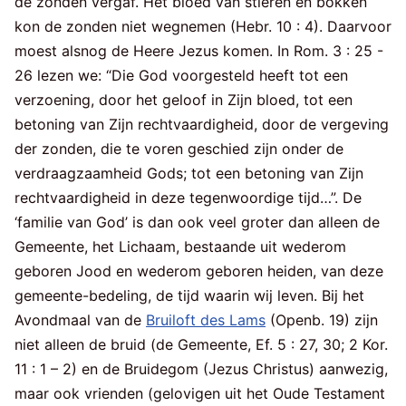
de zonden vergaf. Het bloed van stieren en bokken
kon de zonden niet wegnemen (Hebr. 10 : 4). Daarvoor
moest alsnog de Heere Jezus komen. In Rom. 3 : 25 -
26 lezen we: “Die God voorgesteld heeft tot een
verzoening, door het geloof in Zijn bloed, tot een
betoning van Zijn rechtvaardigheid, door de vergeving
der zonden, die te voren geschied zijn onder de
verdraagzaamheid Gods; tot een betoning van Zijn
rechtvaardigheid in deze tegenwoordige tijd…”. De
‘familie van God’ is dan ook veel groter dan alleen de
Gemeente, het Lichaam, bestaande uit wederom
geboren Jood en wederom geboren heiden, van deze
gemeente-bedeling, de tijd waarin wij leven. Bij het
Avondmaal van de
Bruiloft des Lams
(Openb. 19) zijn
niet alleen de bruid (de Gemeente, Ef. 5 : 27, 30; 2 Kor.
11 : 1 – 2) en de Bruidegom (Jezus Christus) aanwezig,
maar ook vrienden (gelovigen uit het Oude Testament