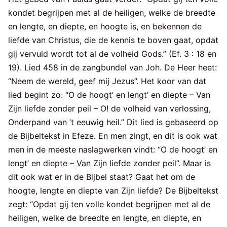
kondet begrijpen met al de heiligen, welke de breedte
en lengte, en diepte, en hoogte is, en bekennen de
liefde van Christus, die de kennis te boven gaat, opdat
gij vervuld wordt tot al de volheid Gods.” (Ef. 3 : 18 en
19). Lied 458 in de zangbundel van Joh. De Heer heet:
“Neem de wereld, geef mij Jezus”. Het koor van dat
lied begint zo: “O de hoogt’ en lengt’ en diepte – Van
Zijn liefde zonder peil – O! de volheid van verlossing,
Onderpand van ’t eeuwig heil.” Dit lied is gebaseerd op
de Bijbeltekst in Efeze. En men zingt, en dit is ook wat
men in de meeste naslagwerken vindt: “O de hoogt’ en
lengt’ en diepte –
Van
Zijn liefde zonder peil”. Maar is
dit ook wat er in de Bijbel staat? Gaat het om de
hoogte, lengte en diepte van Zijn liefde? De Bijbeltekst
zegt: “Opdat gij ten volle kondet begrijpen met al de
heiligen, welke de breedte en lengte, en diepte, en