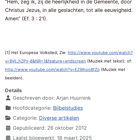
“Hem, zeg ik, zij de heerlijkheid in de Gemeente, door
Christus Jezus, in alle geslachten, tot alle eeuwigheid.
Amen” (Ef. 3 : 21).
[1] Het Europese Volkslied, Zie:
http://www.youtube.com/watch?
v=Bylj_hZPv-8&NR=1&feature=endscreen
(Muziek met tekst); of:
http://www.youtube.com/watch?v=EZ9lhoo8fZo
(Muziek met
beelden).
Details
Geschreven door:
Arjan Huurnink
Hoofdcategorie:
Bijbelstudies
Categorie:
Diverse artikelen
Gepubliceerd: 26 oktober 2012
Laatst bijgewerkt: 18 maart 2025