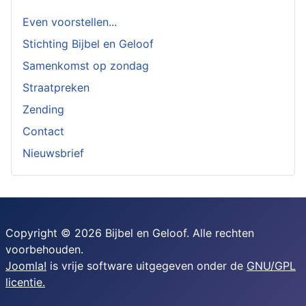
Even voorstellen...
Stichting Bijbel en Geloof
Samenkomst op zondag
Straatpreken
Zending
Contact
Nieuwsbrief
Copyright © 2026 Bijbel en Geloof. Alle rechten
voorbehouden.
Joomla!
is vrije software uitgegeven onder de
GNU/GPL
licentie.