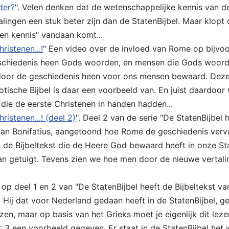
der?
". Velen denken dat de wetenschappelijke kennis van de
ngen een stuk beter zijn dan de StatenBijbel. Maar klopt 
n kennis" vandaan komt...
ristenen...!
" Een video over de invloed van Rome op bijvo
eschiedenis heen Gods woorden, en mensen die Gods woorde
n door de geschiedenis heen voor ons mensen bewaard. Deze
tische Bijbel is daar een voorbeeld van. En juist daardoor 
die de eerste Christenen in handen hadden...
ristenen...! (deel 2)
". Deel 2 van de serie "De StatenBijbel 
an Bonifatius, aangetoond hoe Rome de geschiedenis vervalst
 de Bijbeltekst die de Heere God bewaard heeft in onze Stat
rvan getuigt. Tevens zien we hoe men door de nieuwe vertal
 op deel 1 en 2 van "De StatenBijbel heeft de Bijbeltekst va
 Hij dat voor Nederland gedaan heeft in de StatenBijbel, ge
en, maar op basis van het Grieks moet je eigenlijk dit lezen
: 3 een voorbeeld gegeven. Er staat in de StatenBijbel het 