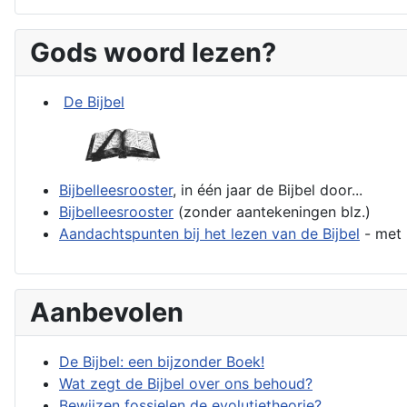
Gods woord lezen?
De Bijbel
Bijbelleesrooster
, in één jaar de Bijbel door...
Bijbelleesrooster
(zonder aantekeningen blz.)
Aandachtspunten bij het lezen van de Bijbel
- met 
Aanbevolen
De Bijbel: een bijzonder Boek!
Wat zegt de Bijbel over ons behoud?
Bewijzen fossielen de evolutietheorie?