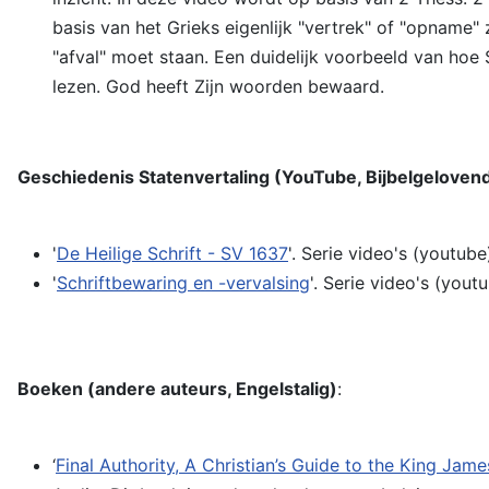
basis van het Grieks eigenlijk "vertrek" of "opname" 
"afval" moet staan. Een duidelijk voorbeeld van hoe
lezen. God heeft Zijn woorden bewaard.
Geschiedenis Statenvertaling (YouTube, Bijbelgeloven
'
De Heilige Schrift - SV 1637
'. Serie video's (youtub
'
Schriftbewaring en -vervalsing
'. Serie video's (you
Boeken (andere auteurs, Engelstalig)
:
‘
Final Authority, A Christian’s Guide to the King Jame