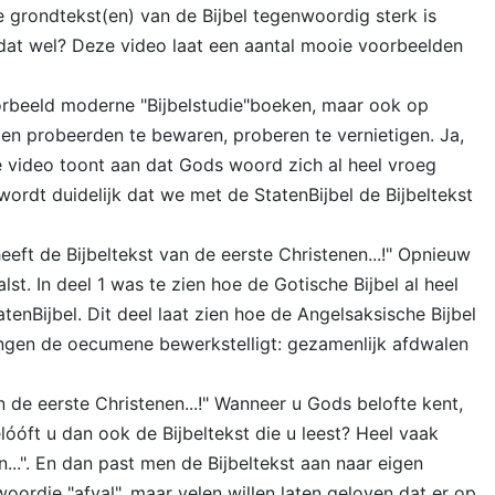
 grondtekst(en) van de Bijbel tegenwoordig sterk is
dat wel? Deze video laat een aantal mooie voorbeelden
orbeeld moderne "Bijbelstudie"boeken, maar ook op
n probeerden te bewaren, proberen te vernietigen. Ja,
 video toont aan dat Gods woord zich al heel vroeg
wordt duidelijk dat we met de StatenBijbel de Bijbeltekst
heeft de Bijbeltekst van de eerste Christenen...!" Opnieuw
. In deel 1 was te zien hoe de Gotische Bijbel al heel
enBijbel. Dit deel laat zien hoe de Angelsaksische Bijbel
ingen de oecumene bewerkstelligt: gezamenlijk afdwalen
n de eerste Christenen...!" Wanneer u Gods belofte kent,
lóóft u dan ook de Bijbeltekst die u leest? Heel vaak
...". En dan past men de Bijbeltekst aan naar eigen
woordje "afval", maar velen willen laten geloven dat er op