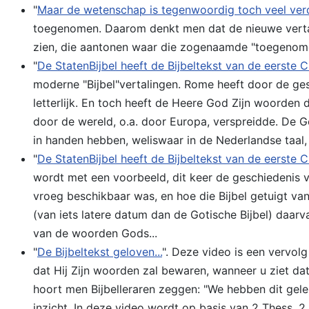
"
Maar de wetenschap is tegenwoordig toch veel ver
toegenomen. Daarom denkt men dat de nieuwe vertali
zien, die aantonen waar die zogenaamde "toegenome
"
De StatenBijbel heeft de Bijbeltekst van de eerste Ch
moderne "Bijbel"vertalingen. Rome heeft door de g
letterlijk. En toch heeft de Heere God Zijn woorde
door de wereld, o.a. door Europa, verspreidde. De Go
in handen hebben, weliswaar in de Nederlandse taal, 
"
De StatenBijbel heeft de Bijbeltekst van de eerste Ch
wordt met een voorbeeld, dit keer de geschiedenis v
vroeg beschikbaar was, en hoe die Bijbel getuigt van
(van iets latere datum dan de Gotische Bijbel) daa
van de woorden Gods...
"
De Bijbeltekst geloven...
". Deze video is een vervolg
dat Hij Zijn woorden zal bewaren, wanneer u ziet dat
hoort men Bijbelleraren zeggen: "We hebben dit gelez
inzicht. In deze video wordt op basis van 2 Thess. 2 